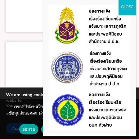
We are using cookies to give you the best experience on our
website.
You can find out more about which cookies we are using or
การเข้าใช้งานเว็บไซต์แห่งนี้ถือว่าท่านรับทราบใน นโยบายคุ้มครอง
ข้อมูลส่วนบุคคล (Privacy policy) และ นโยบายคุกกี้ (Cookie policy)
switch them off in
.
settings
ที่ทางหน่วยงานได้จัดทำขึ้นแล้ว
Accept
ยอมรับ
ปฏิเสธ
นโยบายคุกกี้ (Cookie policy)