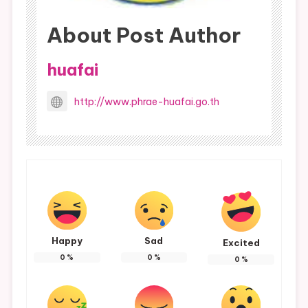
About Post Author
huafai
http://www.phrae-huafai.go.th
Happy
Sad
Excited
0
%
0
%
0
%