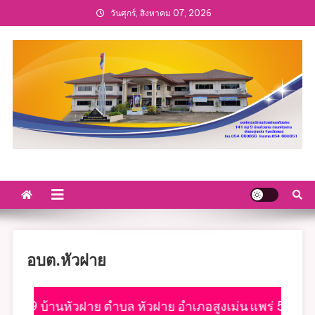
วันศุกร์, สิงหาคม 07, 2026
อบต.หัวฝาย
นหัวฝาย ตำบล หัวฝาย อำเภอสูงเม่น แพร่ 54130
ยิน