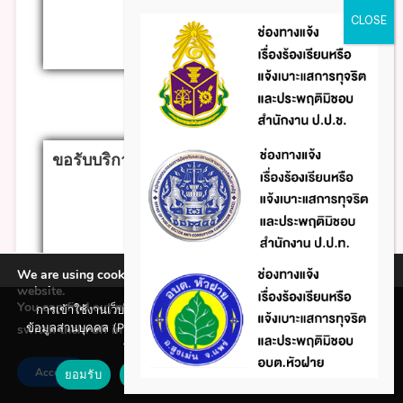
Click
ขอรับบริการ
We are using cookies to give you the best experience on our
website.
You can find out more about which cookies we are using or
การเข้าใช้งานเว็บไซต์แห่งนี้ถือว่าท่านรับทราบใน นโยบายคุ้มครอง
ข้อมูลส่วนบุคคล (Privacy policy) และ นโยบายคุกกี้ (Cookie policy)
switch them off in
.
settings
ที่ทางหน่วยงานได้จัดทำขึ้นแล้ว
Click
Accept
ยอมรับ
ปฏิเสธ
นโยบายคุกกี้ (Cookie policy)