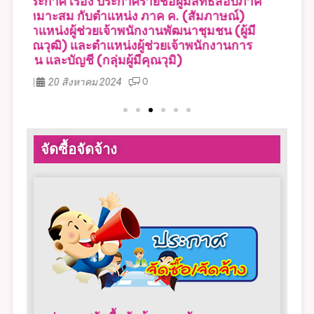
ภาค
ประกาศ เรื่อง ประกาศรายชื่อผู้มีสิทธิเข้ารับการ
ประ
สรรหาและเลือกสรรเป็นพนักงานจ้างตาม
การ
ี
ภารกิจ กำหนดวัน เวลา สถานที่ และระเบียบ
ภาร
ร
การสรรหาและเลือกสรรฯ (1.ตำแหน่งผู้ช่วยเจ้า
การ
พนักงานพัฒนาชุมชน 2.ตำแหน่งผู้ช่วยเจ้า
พนักงานการเงิน และบัญชี)
16 สิงหาคม 2024
0
จัดซื้อจัดจ้าง