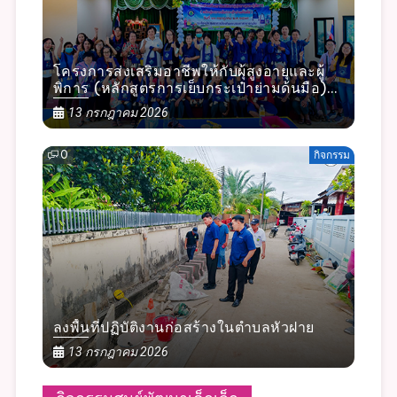
โครงการส่งเสริมอาชีพให้กับผุ้สูงอายุและผู้
พิการ (หลักสูตรการเย็บกระเป๋าย่ามด้นมือ)
ประจำปีงบประมาณ ๒๕๖๙
13 กรกฎาคม 2026
0
กิจกรรม
ลงพื้นที่ปฏิบัติงานก่อสร้างในตำบลหัวฝาย
13 กรกฎาคม 2026