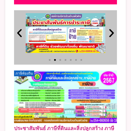
ภาษีท้องถิ่น
ภาษี
าษี
ประชาสัมพันธ์ ภาษีที่ดินและสิ่งปลูกสร้าง ภาษี
ประ