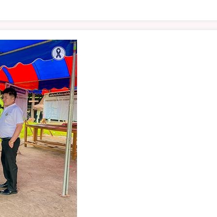
เทียน
บูชา
พระ
รัตนตรัย
งาน
ประเพณี
หล่อ
เทียน
จำนำ
พรรษา
ต.หัว
ฝาย
ประจำ
ปี
๒๕๖๙