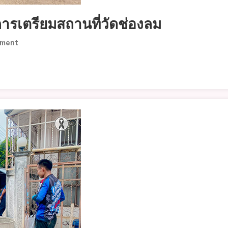
การเตรียมสถานที่วัดช่องลม
On
mment
ลงพื้น
ที่
ตรวจ
ความ
เรียบร้อย
การเต
รี
ยม
สถาน
ที่
วัด
ช่องลม