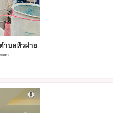
ในตำบลหัวฝาย
On
mment
ลงพื้น
ที่
ปฏิบัติ
งาน
ก่อสร้าง
ใน
ตำบล
หัว
ฝาย