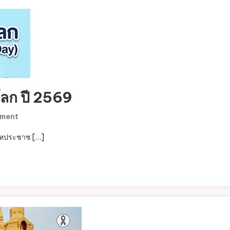
บ้าน
ม.11
ประจำ
ปีงบประมาณ
พ.ศ.2569
โลก ปี 2569
On
mment
รณรงค์
สหประชาช […]
วัน
ป้องกัน
การ
จม
น้ำ
โลก
ปี