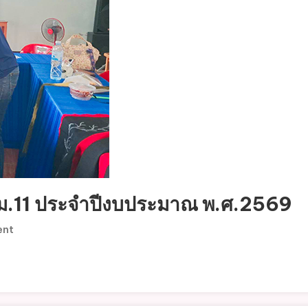
 ม.11 ประจำปีงบประมาณ พ.ศ.2569
On
ent
โครงการ
พัฒนา
สตรี
แม่