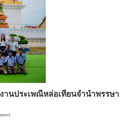
2569
ัย งานประเพณีหล่อเทียนจำนำพรรษา
On
mment
จุด
ธูป