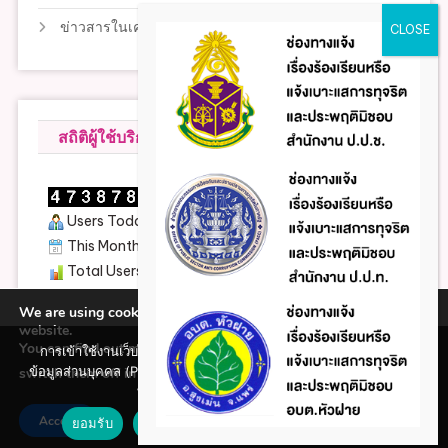
ข่าวสารในเครือข่าย
สถิติผู้ใช้บริการ
Users Today : 149
This Month : 1850
Total Users : 206504
Views Today : 294
We are using cookies to give you the best experience on our
website.
You can find out more about which cookies we are using or
การเข้าใช้งานเว็บไซต์แห่งนี้ถือว่าท่านรับทราบใน นโยบายคุ้มครอง
ข้อมูลส่วนบุคคล (Privacy policy) และ นโยบายคุกกี้ (Cookie policy)
switch them off in
.
settings
ที่ทางหน่วยงานได้จัดทำขึ้นแล้ว
Accept
ยอมรับ
ปฏิเสธ
นโยบายคุกกี้ (Cookie policy)
|
Theme: News Portal by
Mystery Themes
.