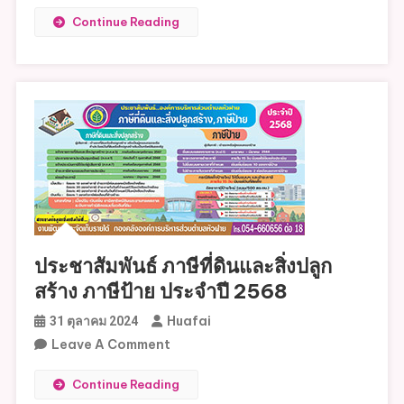
ประชาสัมพันธ์
Continue Reading
การ
ยื่น
แบบ
และ
ช่อง
ทางการ
ชำระ
ภาษี
ที่ดิน
และ
สิ่ง
ประชาสัมพันธ์ ภาษีที่ดินและสิ่งปลูก
ปลูก
สร้าง ภาษีป้าย ประจำปี 2568
สร้าง
และ
Huafai
31 ตุลาคม 2024
ภาษี
On
Leave A Comment
ป้าย
ประชาสัมพันธ์
Continue Reading
ประจำ
ภาษี