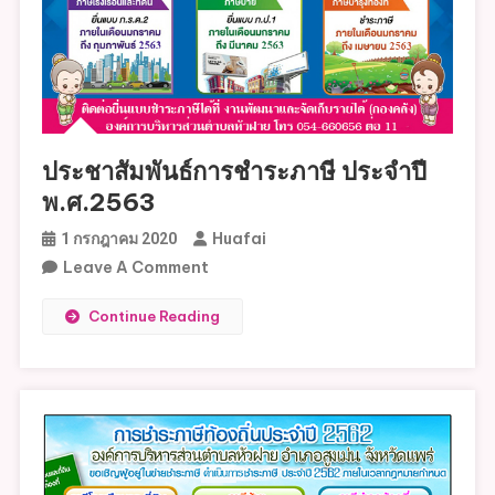
สร้าง
และ
ภาษี
ป้าย
ประจำ
ปี
ประชาสัมพันธ์การชำระภาษี ประจำปี
พ.ศ.2564
พ.ศ.2563
Huafai
1 กรกฎาคม 2020
On
Leave A Comment
ประชาสัมพันธ์
Continue Reading
การ
ชำระ
ภาษี
ประจำ
ปี
พ.ศ.2563