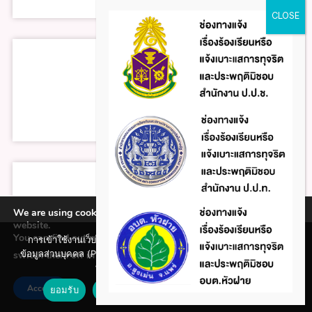
We are using cookies to give you the best experience on our
website.
You can find out more about which cookies we are using or
การเข้าใช้งานเว็บไซต์แห่งนี้ถือว่าท่านรับทราบใน นโยบายคุ้มครอง
ข้อมูลส่วนบุคคล (Privacy policy) และ นโยบายคุกกี้ (Cookie policy)
switch them off in
.
settings
ที่ทางหน่วยงานได้จัดทำขึ้นแล้ว
Accept
ยอมรับ
ปฏิเสธ
นโยบายคุกกี้ (Cookie policy)