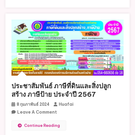
ปี
ที่ดิน
2568
และ
ของ
สิ่ง
องค์การ
ปลูก
บริหาร
สร้าง
ส่วน
ภาษี
ตำบล
ป้าย
หัว
ประจำ
ฝาย
ปี
ตาม
2568
ประกาศ
กระทรวง
ประชาสัมพันธ์ ภาษีที่ดินและสิ่งปลูก
มหาดไทย
สร้าง ภาษีป้าย ประจำปี 2567
เรื่อง
Huafai
8 กุมภาพันธ์ 2024
ขยาย
On
Leave A Comment
กำหนด
ประชาสัมพันธ์
เวลา
Continue Reading
ภาษี
ดำเนิน
ที่ดิน