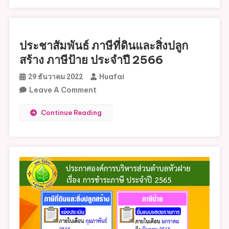
การ
และ
ตามพ
สิ่ง
ระ
ปลูก
ราช
ประชาสัมพันธ์ ภาษีที่ดินและสิ่งปลูก
สร้าง
บัญญัติ
สร้าง ภาษีป้าย ประจำปี 2566
ภาษี
ภาษี
ป้าย
Huafai
29 ธันวาคม 2022
ที่ดิน
ประจำ
On
Leave A Comment
และ
ปี
ประชาสัมพันธ์
สิ่ง
Continue Reading
2567
ภาษี
ปลูก
ที่ดิน
สร้าง
และ
พ.ศ.2562
สิ่ง
ประจำ
ปลูก
ปี
สร้าง
2568
ภาษี
ป้าย
ประจำ