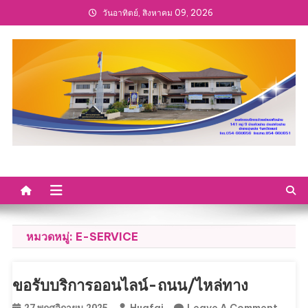
Skip
วันอาทิตย์, สิงหาคม 09, 2026
to
content
หมวดหมู่:
E-SERVICE
ขอรับบริการออนไลน์-ถนน/ไหล่ทาง
On
Huafai
Leave A Comment
27 พฤศจิกายน 2025