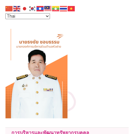
การบริหารและพัฒนาทรัพยากรบุคคล