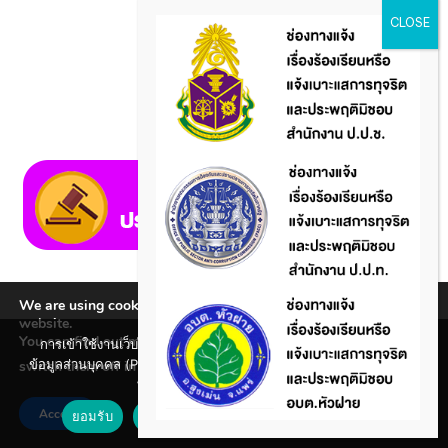
We are using cookies to give you the best experience on our
website.
You can find out more about which cookies we are using or
การเข้าใช้งานเว็บไซต์แห่งนี้ถือว่าท่านรับทราบใน นโยบายคุ้มครอง
ข้อมูลส่วนบุคคล (Privacy policy) และ นโยบายคุกกี้ (Cookie policy)
switch them off in
.
settings
ที่ทางหน่วยงานได้จัดทำขึ้นแล้ว
Accept
ยอมรับ
ปฏิเสธ
นโยบายคุกกี้ (Cookie policy)