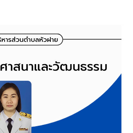
ศาสนา
และ
วัฒนธรรม