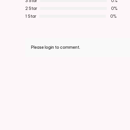
3 Star
0%
2 Star
0%
1 Star
0%
Please login to comment.