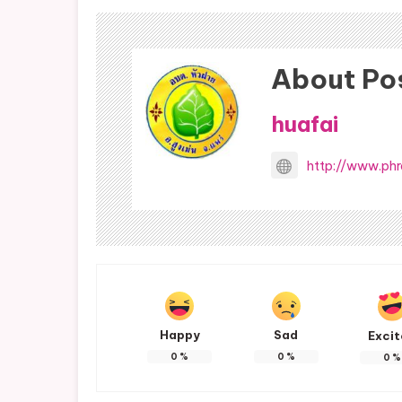
About Po
huafai
http://www.phr
Happy
Sad
Exci
0
%
0
%
0
%