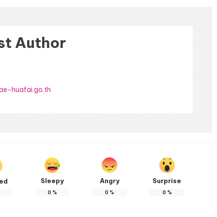
st Author
ae-huafai.go.th
Sleepy
Angry
Surprise
ted
0
%
0
%
0
%