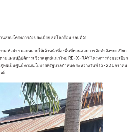
ทวน
สอบ
โครงการ
ถัง
ขยะ
ทวนสอบโครงการถังขยะเปียก ลดโลกร้อน รอบที่ 3
เปียก
ลด
ำบลหัวฝาย มอบหมายให้เจ้าหน้าที่ลงพื้นที่ทวนสอบการจัดทำถังขยะเปียก
โลก
ฝาย ตามแผนปฏิบัติการเชิงกลยุทธ์แนวใหม่ RE-X-RAY โครงการถังขยะเปียก
ร้อน
สุทธิเป็นศูนย์ ตามนโยบายที่รัฐบาลกำหนด ระหว่างวันที่ 15-22 มกราคม
รอบ
นต์
ที่
3
(RE-
X-
RAY)
หมู่
ที่
2