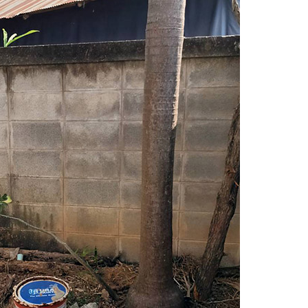
ตำบล
หัว
ฝาย