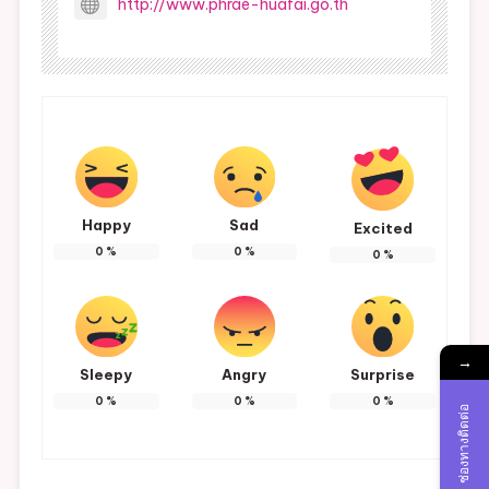
http://www.phrae-huafai.go.th
Happy
Sad
Excited
0
%
0
%
0
%
→
Sleepy
Angry
Surprise
0
%
0
%
0
%
ช่องทางติดต่อ