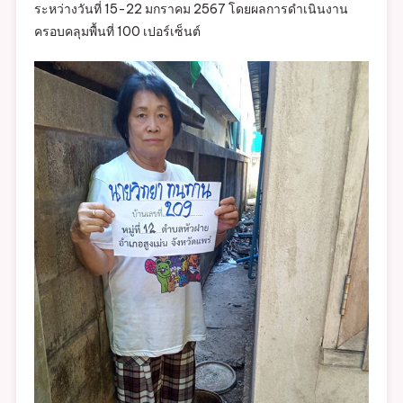
ระหว่างวันที่ 15-22 มกราคม 2567 โดยผลการดำเนินงาน
RAY)
ครอบคลุมพื้นที่ 100 เปอร์เซ็นต์
หมู่
ที่
12
ตำบล
หัว
ฝาย