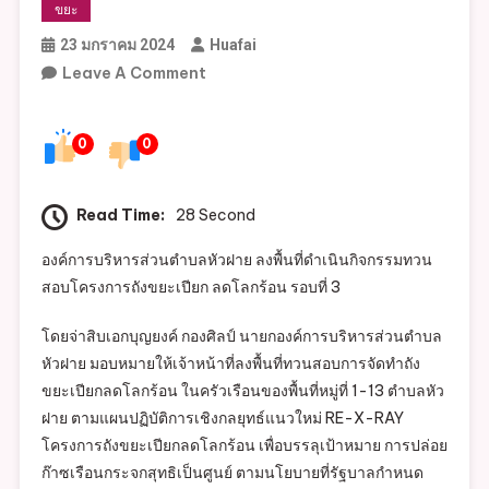
ขยะ
23 มกราคม 2024
Huafai
On
Leave A Comment
กิจกรรม
ทวน
0
0
สอบ
โครงการ
ถัง
Read Time:
28 Second
ขยะ
องค์การบริหารส่วนตำบลหัวฝาย ลงพื้นที่ดำเนินกิจกรรมทวน
เปียก
สอบโครงการถังขยะเปียก ลดโลกร้อน รอบที่ 3
ลด
โลก
โดยจ่าสิบเอกบุญยงค์ กองศิลป์ นายกองค์การบริหารส่วนตำบล
ร้อน
หัวฝาย มอบหมายให้เจ้าหน้าที่ลงพื้นที่ทวนสอบการจัดทำถัง
รอบ
ขยะเปียกลดโลกร้อน ในครัวเรือนของพื้นที่หมู่ที่ 1-13 ตำบลหัว
ที่
ฝาย ตามแผนปฏิบัติการเชิงกลยุทธ์แนวใหม่ RE-X-RAY
3
โครงการถังขยะเปียกลดโลกร้อน เพื่อบรรลุเป้าหมาย การปล่อย
(RE-
ก๊าซเรือนกระจกสุทธิเป็นศูนย์ ตามนโยบายที่รัฐบาลกำหนด
X-