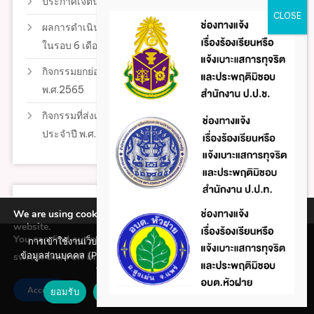
ประกาศเจตนารมณ์องค์กรคุณธรรม
ผลการดำเนินกิจกรรมตามแผนปฏิบัติการส่งเสริมคุณธรรม
ในรอบ 6 เดือน
กิจกรรมยกย่องบุคคลต้นแบบคุณธรรม จริยธรรม ประจำปี
พ.ศ.2565
กิจกรรมที่ส่งเสริมจริยธรรมและการขับเคลื่อนจริยธรรม
ประจำปี พ.ศ.2569
ระเบียบของหน่วยงาน
We are using cookies to give you the best experience on our
website.
You can find out more about which cookies we are using or
การเข้าใช้งานเว็บไซต์แห่งนี้ถือว่าท่านรับทราบใน นโยบายคุ้มครอง
ข้อบัญญัติ
ข้อมูลส่วนบุคคล (Privacy policy) และ นโยบายคุกกี้ (Cookie policy)
switch them off in
.
settings
ที่ทางหน่วยงานได้จัดทำขึ้นแล้ว
ประกาศ
Accept
ยอมรับ
ปฏิเสธ
นโยบายคุกกี้ (Cookie policy)
คำสั่ง