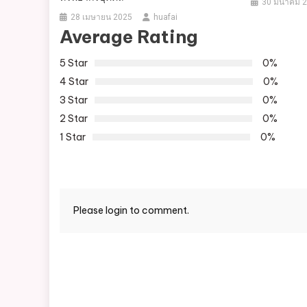
30 มีนาคม 
28 เมษายน 2025
huafai
Average Rating
5 Star
0%
4 Star
0%
3 Star
0%
2 Star
0%
1 Star
0%
Please login to comment.