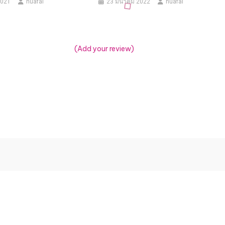
2021
huafai
23 มีนาคม 2022
huafai
(Add your review)