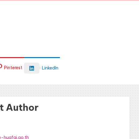
Pinterest
LinkedIn
t Author
-huafai.go.th