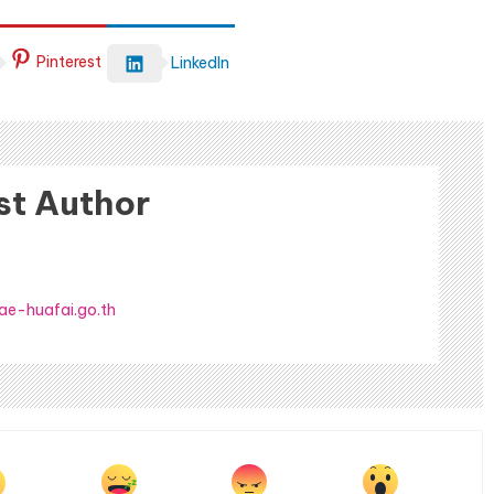
Pinterest
LinkedIn
st Author
ae-huafai.go.th