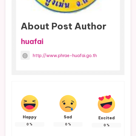
About Post Author
huafai
http://www.phrae-huafai.go.th
Happy
Sad
Excited
0
%
0
%
0
%