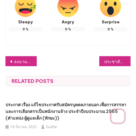
Sleepy
Angry
Surprise
0
%
0
%
0
%
แนะแนว
ลงนามถวายพระพร
ประชาสัมพันธ์ วันไข้เลือดออกอาเซียน วันที่ 15 มิถุนายน ของทุกปี
เรื่อง
RELATED POSTS
ประกาศ เรื่อง แก้ไขประกาศรับสมัครบุคคลภายนอก เพื่อการสรรหา
และการเลือกสรรเป็นพนักงานจ้าง ประจำปีงบประมาณ 2565
(ตำแหน่ง ผู้ดูแลเด็ก (ทักษะ))
18 มีนาคม 2022
huafai