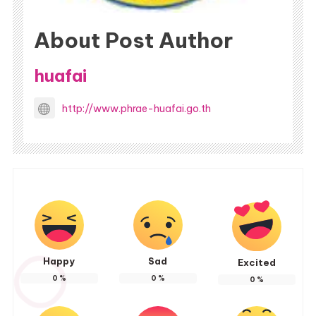
About Post Author
huafai
http://www.phrae-huafai.go.th
Happy
Sad
Excited
0
%
0
%
0
%