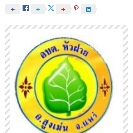
และ
ระเบียบ
การ
สรรหา
และ
เลือก
สรรฯ