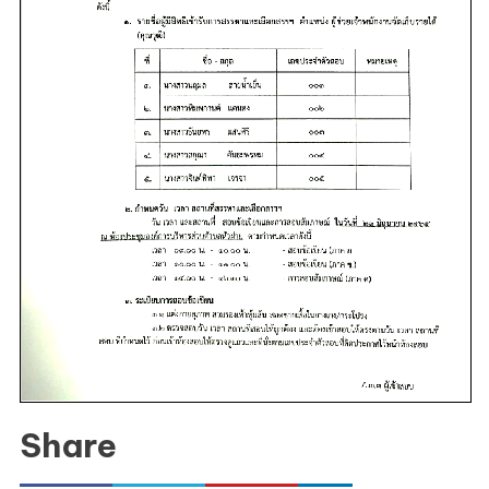
ตาม
ภารกิจ
ตำแหน่ง
ผู้
ช่วย
เจ้า
พนักงาน
จัด
เก็บ
ราย
ได้
(คุณวุฒิ)
กำหนด
วัน
เวลา
Share
สถาน
ที่