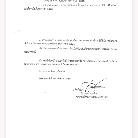
เงิน
เพิ่ม
ตามพ
ระ
ราช
บัญญัติ
ภาษี
ที่ดิน
และ
สิ่ง
ปลูก
สร้าง
พ.ศ.256
ชำระ
ภาษี
ที่่
ดิน
และ