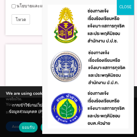
นโยบายและแผนงาน
We are using cookies to give you the best experience on our
website.
You can find out more about which cookies we are using or
การเข้าใช้งานเว็บไซต์แห่งนี้ถือว่าท่านรับทราบใน นโยบายคุ้มครอง
ข้อมูลส่วนบุคคล (Privacy policy) และ นโยบายคุกกี้ (Cookie policy)
switch them off in
.
settings
ที่ทางหน่วยงานได้จัดทำขึ้นแล้ว
Accept
ยอมรับ
ปฏิเสธ
นโยบายคุกกี้ (Cookie policy)