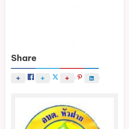
สิ่ง
ปลูก
สร้าง
ขยาย
ไป
จนถึง
เดือน
กันยายน
Share
25632.
ผ่อน
ชำระ
ภาษี
ที่ดิน
และ
สิ่ง
ปลูก
สร้าง
พ.ศ.25