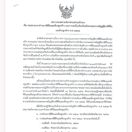
หัว
ฝาย
เรื่อง
ขอ
ขยาย
เวลา
ชำระ
ภาษี
ที่ดิน
และ
สิ่ง
ปลูก
สร้าง
และ
การ
งด
เบี้ย
ปรับ/