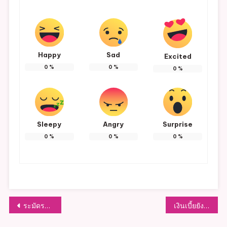
ราย
ละ
เอียด
อื่นๆ
ตาม
Happy
Sad
Excited
เอกสาร
0
%
0
%
0
%
ครับ
Sleepy
Angry
Surprise
0
%
0
%
0
%
แนะแนว
ระมัดระวังภัยอันตรายจากโรคไข้เลือดออกซึ่งมียุงลายเป็นพาหะนำโรค
เงินเบี้ยยังชีพผู้สูงอายุและเบี้ยความพิการประจำเดือนกันยายน 2563กรมบัญชีกลางไม่สามารถโอนเงินเข้าบัญชีผู้มีสิทธิรับเงินและโอนเข้าบัญชีขององค์กรปกครองส่วนท้องถิ่นได้ภายในกำหนดเวลาภายในวันที่ 10 กันยายน 2563 เนื่องจากติดขัดขั้นตอน เรื่องการจัดสรรงบประมาณ ไป-กลับ ระหว่างกรมบัญชีกลาง และกรมส่งเสริมการปกครองท้องถิ่นอย่างไรก็ตามทั้งสองหน่วยงานอยู่ระหว่างดำเนินการแก้ไขและเร่งรัดเวลาในการจัดสรรงบประมาณให้กับองค์กรปกครองส่วนท้องถิ่นและประชาชนผู้มีสิทธิโดยเร็ว
เรื่อง