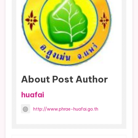
ที่
1
ชำระ
ภายใน
เดือน
ก.ย.256
ที่
2
ชำระ
ภายใน
About Post Author
เดือน
ต.ค.25
huafai
ที่
3
http://www.phrae-huafai.go.th
ชำระ
ภายใน
เดือน
พ.ย.25