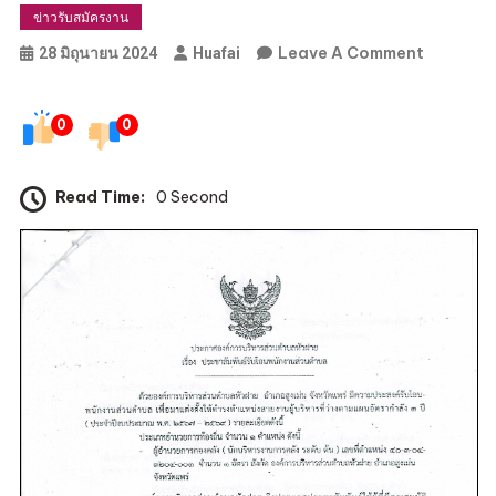
ข่าวรับสมัครงาน
On
Leave A Comment
28 มิถุนายน 2024
Huafai
ประชาสัมพ
รับ
0
0
โอน
พนักงาน
ส่วน
Read Time:
0 Second
ตำบล
เพื่อ
มา
แต่ง
ตั้ง
ให้
ดำรง
ตำแหน่ง
สาย
งาน
ผู้