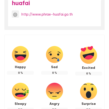
huafai
http://www.phrae-huafai.go.th
Happy
Sad
Excited
0
%
0
%
0
%
Sleepy
Angry
Surprise