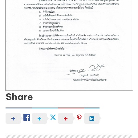
บริหาร
ที่
ว่าง
ตาม
แผน
อัตรา
กำลัง
3
ปี
(ประจำ
ปีงบประม
พ.ศ.2567
Share
2568)