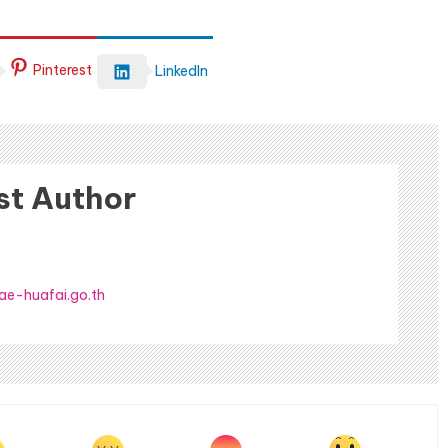
Pinterest
LinkedIn
st Author
ae-huafai.go.th