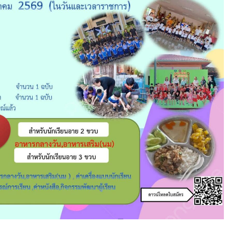
เปิด
รับ
สมัคร
เด็ก
เล็ก
ปี
การ
ศึกษา
2569