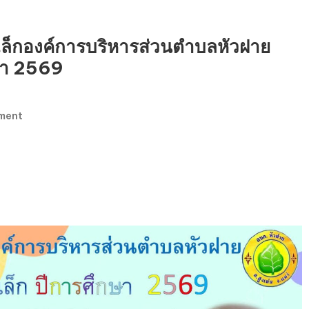
กเล็กองค์การบริหารส่วนตำบลหัวฝาย
กษา 2569
On
ment
ประชาสัมพันธ์
ศูนย์
พัฒนา
เด็ก
เล็ก
องค์การ
บริหาร
ส่วน
ตำบล
หัว
ฝาย