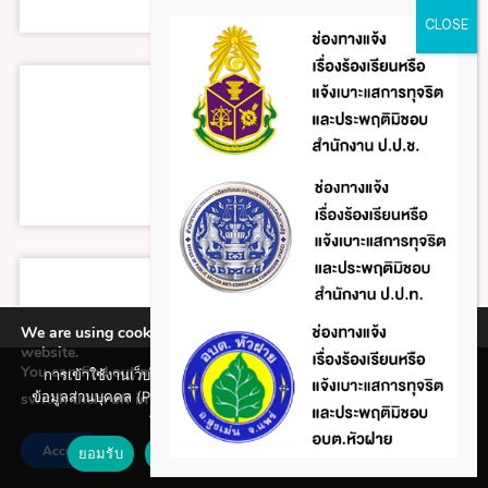
We are using cookies to give you the best experience on our
website.
You can find out more about which cookies we are using or
การเข้าใช้งานเว็บไซต์แห่งนี้ถือว่าท่านรับทราบใน นโยบายคุ้มครอง
ข้อมูลส่วนบุคคล (Privacy policy) และ นโยบายคุกกี้ (Cookie policy)
switch them off in
.
settings
ที่ทางหน่วยงานได้จัดทำขึ้นแล้ว
Accept
ยอมรับ
ปฏิเสธ
นโยบายคุกกี้ (Cookie policy)