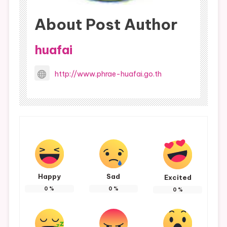
About Post Author
huafai
http://www.phrae-huafai.go.th
Happy
Sad
Excited
0
%
0
%
0
%