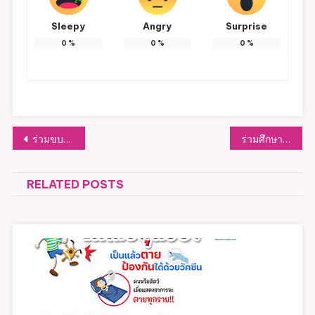
Sleepy
Angry
Surprise
0
%
0
%
0
%
แนะแนว
ร่วมขบวนและเปิดงานประเพณีบุญบั้งไฟ ต.หัวฝาย ประจำปี ๒๕๖๙
ร่วมศึกษาตัวอย่างการจัดตั้งโรงเรียนผู้สูงอายุ ของ โรงเรียนผู้สูงอายุ ต.บ้านเหล่า อ.สูงเม่น จ.แพร่
เรื่อง
RELATED POSTS