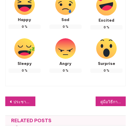
Happy
Sad
Excited
0
%
0
%
0
%
Sleepy
Angry
Surprise
0
%
0
%
0
%
แนะแนว
ประชาสัมพันธ์ วันงดสูบบุหรี่โลก 2567
คู่มือวิธีการใช้งานระบบ บริการ E-Service ผ่าน Google from อบต.หัวฝาย
เรื่อง
RELATED POSTS