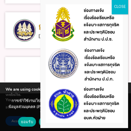
We are using cookies to give you the best experience on our
website.
You can find out more about which cookies we are using or
การเข้าใช้งานเว็บไซต์แห่งนี้ถือว่าท่านรับทราบใน นโยบายคุ้มครอง
ข้อมูลส่วนบุคคล (Privacy policy) และ นโยบายคุกกี้ (Cookie policy)
switch them off in
.
settings
ข่าวสารภายนอก
ที่ทางหน่วยงานได้จัดทำขึ้นแล้ว
Accept
ยอมรับ
ปฏิเสธ
นโยบายคุกกี้ (Cookie policy)
หนังสือราชการ สถ.