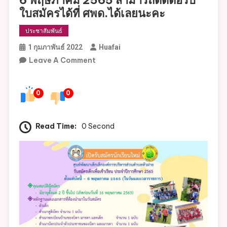
ใบสมัครได้ที่ ศพด.ได้เลยนะคะ
ประชาสัมพันธ์
1 กุมภาพันธ์ 2022
Huafai
On
Leave A Comment
ศูนย์
พัฒนา
0
0
เด็ก
เล็ก
องค์การ
Read Time:
0 Second
บริหาร
ส่วน
ตำบล
หัว
ฝาย-
รับ
สมัคร
เด็ก