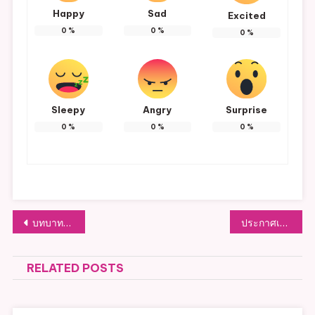
Happy
Sad
Excited
0
%
0
%
0
%
Sleepy
Angry
Surprise
0
%
0
%
0
%
แนะแนว
บทบาทและอำนาจหน้าที่ กองคลัง
ประกาศเจตนารมณ์องค์กรคุณธรรม
เรื่อง
RELATED POSTS