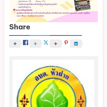
เล็ก
เพื่อ
เข้า
เรียน
Share
ปี
การ
ศึกษา
2565-
ตั้งแต่
วัน
นี้
ถึง
6
พฤษภาคม
2565
สามารถ
ติดต่อ
รับ