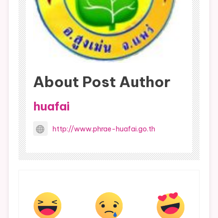
ใบ
สมัคร
ได้ที่
ศพด.ได้
เลย
นะคะ
About Post Author
huafai
http://www.phrae-huafai.go.th