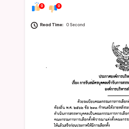
0
0
Read Time:
0 Second