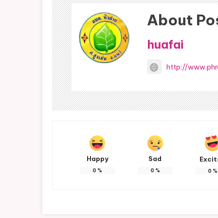
About Po
huafai
http://www.phr
Happy
Sad
Exci
0
%
0
%
0
%