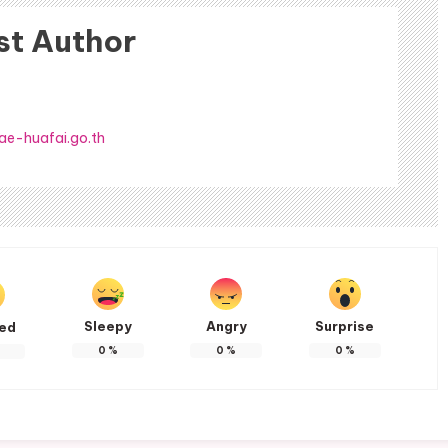
st Author
ae-huafai.go.th
Sleepy
Angry
Surprise
ted
0
%
0
%
0
%