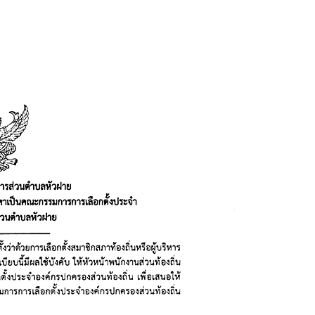
สมัคร
บุคคล
เข้า
รับ
การ
สรรหา
เป็น
คณะ
กรรม
การ
เลือก
ตัั้ง
ประจำ
องค์การ
บริหาร
ส่วน
ตำบล
หัว