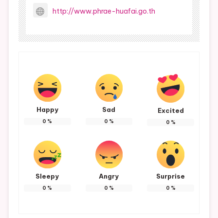
http://www.phrae-huafai.go.th
Happy
Sad
Excited
0
%
0
%
0
%
Sleepy
Angry
Surprise
0
%
0
%
0
%