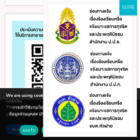
We are using cookies to give you the best experience on our
website.
You can find out more about which cookies we are using or
การเข้าใช้งานเว็บไซต์แห่งนี้ถือว่าท่านรับทราบใน นโยบายคุ้มครอง
ข้อมูลส่วนบุคคล (Privacy policy) และ นโยบายคุกกี้ (Cookie policy)
switch them off in
.
settings
ที่ทางหน่วยงานได้จัดทำขึ้นแล้ว
Accept
ยอมรับ
ปฏิเสธ
นโยบายคุกกี้ (Cookie policy)