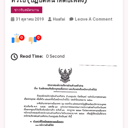
ข่าวรับสมัครงาน
On
Leave A Comment
31 ตุลาคม 2019
Huafai
ประกาศ
เรื่อง
0
0
รับ
สมัคร
สอบ
Read Time:
0 Second
คัด
เลือก
บุคคล
เพื่อ
สรรหา
และ
เลือกสรร
เป็น
พนักงาน
จ้าง