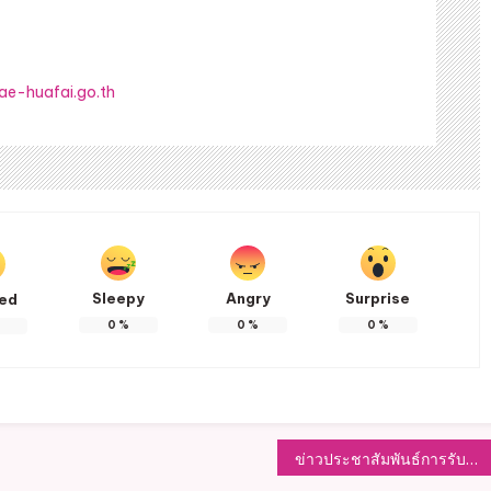
ae-huafai.go.th
Sleepy
Angry
Surprise
ted
0
%
0
%
0
%
ข่าวประชาสัมพันธ์การรับสมัครงาน ของสำนักงานพัฒนาเทคโนโลยีอวกาศและภูมิสารสนเทศ (องค์การมหาชน) จำนวน 1,200 อัตรา จ้างงาน 5 เดือน เงินเดือน 9,000 บาท