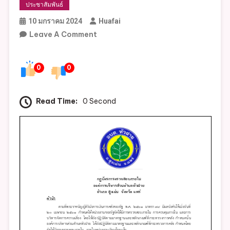
ประชาสัมพันธ์
10 มกราคม 2024
Huafai
On
Leave A Comment
กฎบัตร
การ
0
0
ตรวจ
สอบ
ภายใน
Read Time:
0 Second
องค์การ
บริหาร
ส่วน
ตำบล
หัว
ฝาย
อำเภอ
สูงเม่น
จังหวัด
แพร่