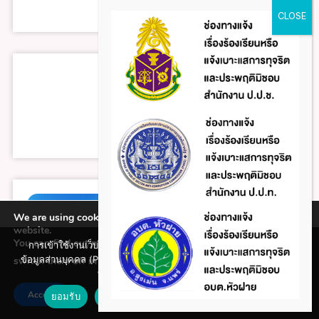
We are using cookies to give you the best experience on our
website.
You can find out more about which cookies we are using or
การเข้าใช้งานเว็บไซต์แห่งนี้ถือว่าท่านรับทราบใน นโยบายคุ้มครอง
ข้อมูลส่วนบุคคล (Privacy policy) และ นโยบายคุกกี้ (Cookie policy)
switch them off in
.
settings
ที่ทางหน่วยงานได้จัดทำขึ้นแล้ว
Accept
ยอมรับ
ปฏิเสธ
นโยบายคุกกี้ (Cookie policy)