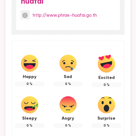
huafai
http://www.phrae-huafai.go.th
Happy
Sad
Excited
0
%
0
%
0
%
Sleepy
Angry
Surprise
0
%
0
%
0
%