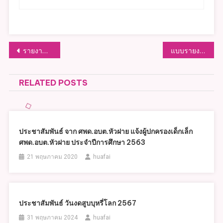
แนะแนว
รายงานผลการดำเนินงานตามแผนปฏิบัติการลดใช้พลังงาน
แบบรายงานภาพถ่ายสมาชิกในครัวเรือนคู่กับถังขยะเปียก ลดโลกร้อน
เรื่อง
RELATED POSTS
ประชาสัมพันธ์ จาก ศพด.อบต.หัวฝาย แจ้งผู้ปกครองเด็กเล็ก
ศพด.อบต.หัวฝาย ประจำปีการศึกษา 2563
21 พฤษภาคม 2020
huafai
ประชาสัมพันธ์ วันงดสูบบุหรี่โลก 2567
31 พฤษภาคม 2024
huafai