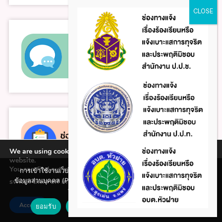
We are using cookies to give you the best experience on our
website.
You can find out more about which cookies we are using or
การเข้าใช้งานเว็บไซต์แห่งนี้ถือว่าท่านรับทราบใน นโยบายคุ้มครอง
ข้อมูลส่วนบุคคล (Privacy policy) และ นโยบายคุกกี้ (Cookie policy)
switch them off in
.
settings
ที่ทางหน่วยงานได้จัดทำขึ้นแล้ว
Accept
ยอมรับ
ปฏิเสธ
นโยบายคุกกี้ (Cookie policy)