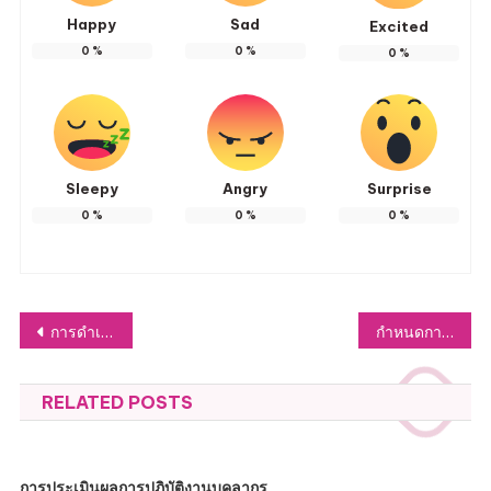
Happy
Sad
Excited
0
%
0
%
0
%
Sleepy
Angry
Surprise
0
%
0
%
0
%
แนะแนว
การดำเนินการตามมาตรการส่งเสริมคุณธรรมและความโปร่งใส
กำหนดการรับลงทะเบียนเพื่อรับวัคซีนป้องกันโรคพิษสุนัขบ้า สุนัขและแมว ปีงบประมาณ 2569 (รอบที่1)
เรื่อง
RELATED POSTS
การประเมินผลการปฏิบัติงานบุคลากร