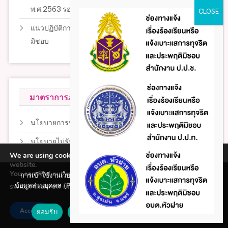
พ.ศ.2563 รอบ 12 เดือน
แนวปฏิบัติการจัดการเรื่องร้องเรียนการทุจริตและประพฤติ
มิชอบ
มาตราการภายในป้องกันการทุจริต
นโยบายการบริหารจัดการความเสี่ยง
นโยบายไม่รับของขวัญ (No Gift Policy)
We are using cookies to give you the best experience on our
รายงานผลตามโยบาย No Gift Policy
website.
You can find out more about which cookies we are using or
การเข้าใช้งานเว็บไซต์แห่งนี้ถือว่าท่านรับทราบใน นโยบายคุ้มครอง
การสร้างวัฒนธรรม No Gift Policy
ข้อมูลส่วนบุคคล (Privacy policy) และ นโยบายคุกกี้ (Cookie policy)
switch them off in
.
settings
ที่ทางหน่วยงานได้จัดทำขึ้นแล้ว
มาตรการส่งเสริมคุณธรรมและความโปร่งใสภายในหน่วย
Accept
งาน
ยอมรับ
ปฏิเสธ
นโยบายคุกกี้ (Cookie policy)