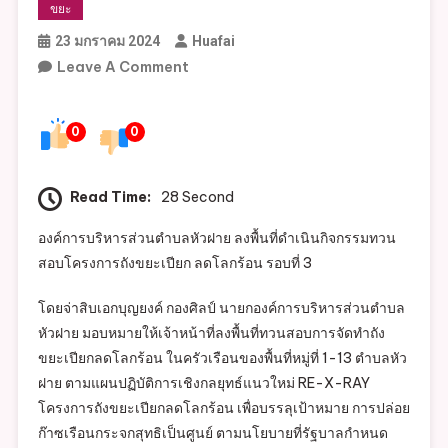
ขยะ
23 มกราคม 2024
Huafai
On
Leave A Comment
กิจกรรม
ทวน
0
0
สอบ
โครงการ
ถัง
Read Time:
28 Second
ขยะ
องค์การบริหารส่วนตำบลหัวฝาย ลงพื้นที่ดำเนินกิจกรรมทวน
เปียก
สอบโครงการถังขยะเปียก ลดโลกร้อน รอบที่ 3
ลด
โลก
โดยจ่าสิบเอกบุญยงค์ กองศิลป์ นายกองค์การบริหารส่วนตำบล
ร้อน
หัวฝาย มอบหมายให้เจ้าหน้าที่ลงพื้นที่ทวนสอบการจัดทำถัง
รอบ
ขยะเปียกลดโลกร้อน ในครัวเรือนของพื้นที่หมู่ที่ 1-13 ตำบลหัว
ที่
ฝาย ตามแผนปฏิบัติการเชิงกลยุทธ์แนวใหม่ RE-X-RAY
3
โครงการถังขยะเปียกลดโลกร้อน เพื่อบรรลุเป้าหมาย การปล่อย
(RE-
ก๊าซเรือนกระจกสุทธิเป็นศูนย์ ตามนโยบายที่รัฐบาลกำหนด
X-