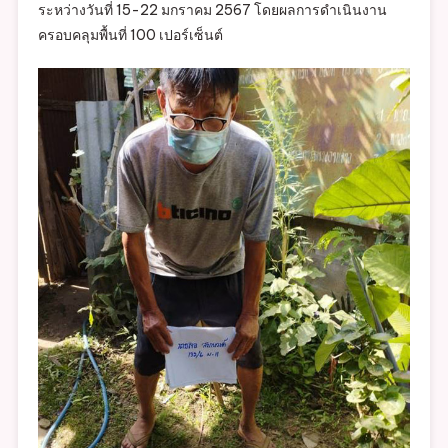
ระหว่างวันที่ 15-22 มกราคม 2567 โดยผลการดำเนินงาน
RAY)
ครอบคลุมพื้นที่ 100 เปอร์เซ็นต์
หมู่
ที่
11
ตำบล
หัว
ฝาย