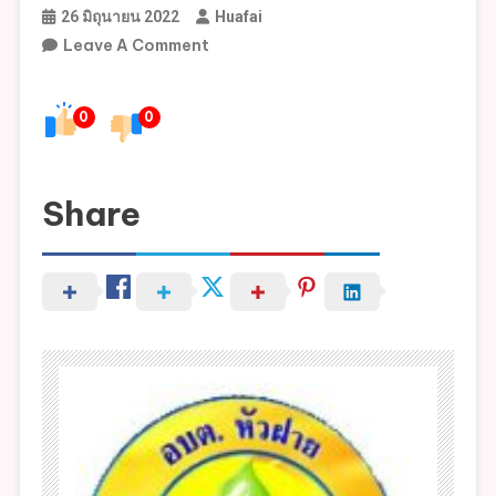
26 มิถุนายน 2022
Huafai
On
Leave A Comment
กิจกรรม
ยกย่อง
0
0
บุคคล
ต้นแบบ
คุณธรรม
Share
จริยธรรม
ประจำ
ปี
พ.ศ.2565