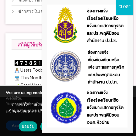
หนังสือราชการ สถ.
ข่าวสารในเครือข่าย
สถิติผู้ใช้บริการ
Users Today : 172
This Month : 1277
Total Users : 205931
We are using cookies to give you the best experience on our
Views Today : 425
website.
You can find out more about which cookies we are using or
การเข้าใช้งานเว็บไซต์แห่งนี้ถือว่าท่านรับทราบใน นโยบายคุ้มครอง
ข้อมูลส่วนบุคคล (Privacy policy) และ นโยบายคุกกี้ (Cookie policy)
switch them off in
.
settings
ที่ทางหน่วยงานได้จัดทำขึ้นแล้ว
Accept
ยอมรับ
ปฏิเสธ
นโยบายคุกกี้ (Cookie policy)
|
Theme: News Portal by
Mystery Themes
.