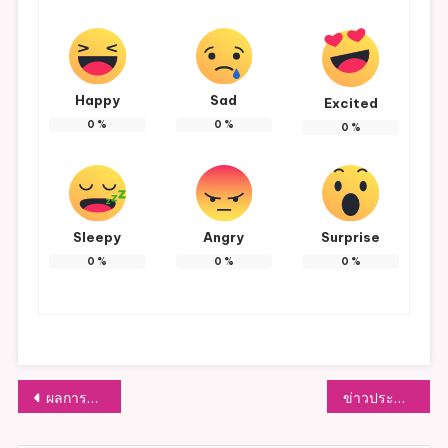
Happy
Sad
Excited
0
%
0
%
0
%
Sleepy
Angry
Surprise
0
%
0
%
0
%
แนะแนว
ผลการดำเนินกิจกรรมตามแผนปฏิบัติการส่งเสริมคุณธรรมในรอบ 6 เดือน
ข่าวประชาสัมพันธ์ จาก อบต.หัวฝาย แจ้งเตือนพายุดีเปรสชันบริเวณทะเลจีนได้ ในช่วงระหว่างวันที่ 30 มิ.ย. – 2 ก.ค. 2565 ขอให้พี่น้องประชาชนตำบลหัวฝาย ระมัดระวังอันตรายจากฝนตกหนักฯ
เรื่อง