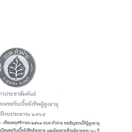
ประชาสัมพันธ์
เรื่อง
การ
ขึ้น
ทะเบียน
ขอ
รับ
เบี้่ย
ยังชีพ
ผู้
สูง
อายุ
ประจำ
ปีงบประมาณ
2565