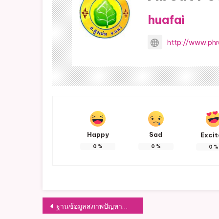
huafai
http://www.phr
Happy
Sad
Exci
0
%
0
%
0
%
แนะแนว
ฐานข้อมูลสภาพปัญหาน้ำเสียในพื้นที่ องค์การบริหารส่วนตำบลหัวฝาย ตามกฎกระทรวง กำหนดหลักเกณฑื วิธีการ และแบบการเก็บสถิติและข้อมูล การจัดทำบันทึกรายละเอียด และรายงาน สรุปผลการทำงานของระบบบำบัดน้ำเสีย พ.ศ. 2555