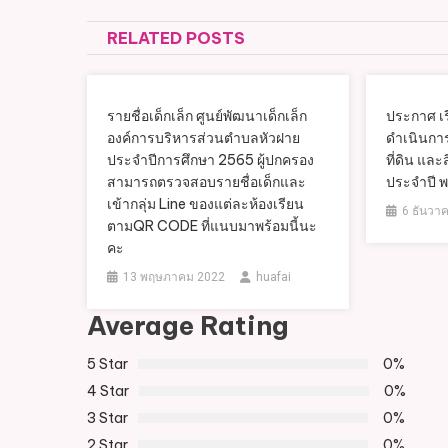
เรื่อง
RELATED POSTS
รายชื่อเด็กเล็ก ศูนย์พัฒนาเด็กเล็ก
ประกาศ เ
องค์การบริหารส่วนตำบลหัวฝาย
ดำเนินกา
ประจำปีการศึกษา 2565 ผู้ปกครอง
ที่ดิน และ
สามารถตรวจสอบรายชื่อเด็กและ
ประจำปี 
เข้ากลุ่ม Line ของแต่ละห้องเรียน
6 ธันวา
ตามQR CODE ที่แนบมาพร้อมนี้นะ
คะ
13 พฤษภาคม 2022
huafai
Average Rating
5 Star
0%
4 Star
0%
3 Star
0%
2 Star
0%