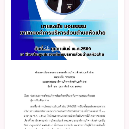
การ
ประชุม
สภา
สมัย
สามัญ
สมัย
แรก
วัน
ที่
๒๖
ก.พ.
๒๕๖๙