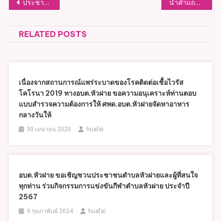
แนะแนว
ประชาสัมพันธ์ กรมโยธาธิการและผังเมือง ขอเชิญประชาชนผู้อยู่อาศัย หรือผู้ครอบครองที่ดิน หรืออาคารที่ตั้งอยู่ในเขตพื้นที่
นำคำแถลงนโยบายของ นายกองค์การบริหารส่วนตำบลหัวฝาย
เรื่อง
RELATED POSTS
เนื่องจากสถานการณ์แพร่ระบาดของโรคติดต่อเชื้อไวรัส
โคโรนา 2019 ทางอบต.หัวฝาย ขอความอนุเคราะห์ท่านตอบ
แบบสำรวจความต้องการให้ ศพด.อบต.หัวฝายจัดหาอาหาร
กลางวันให้
30 เมษายน 2020
huafai
อบต.หัวฝาย ขอเชิญชวนประชาชนตำบลหัวฝายและผู้ที่สนใจ
ทุกท่าน ร่วมกิจกรรมการแข่งขันกีฬาตำบลหัวฝาย ประจำปี
2567
9 กุมภาพันธ์ 2024
huafai