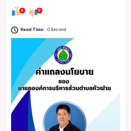
นโยบาย
0
0
ของ
นายก
องค์การ
Read Time:
0 Second
บริหาร
ส่วน
ตำบล
หัว
ฝาย
ต่อ
สภา
องค์การ
บริหาร
ส่วน
ตำบล
หัว
ฝาย
ใน