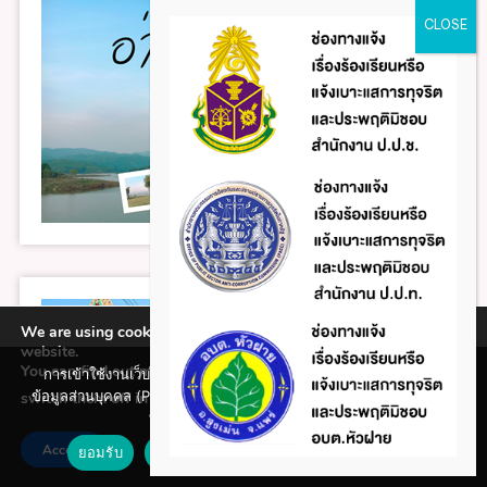
We are using cookies to give you the best experience on our
website.
You can find out more about which cookies we are using or
การเข้าใช้งานเว็บไซต์แห่งนี้ถือว่าท่านรับทราบใน นโยบายคุ้มครอง
ข้อมูลส่วนบุคคล (Privacy policy) และ นโยบายคุกกี้ (Cookie policy)
switch them off in
.
settings
ที่ทางหน่วยงานได้จัดทำขึ้นแล้ว
Accept
ยอมรับ
ปฏิเสธ
นโยบายคุกกี้ (Cookie policy)