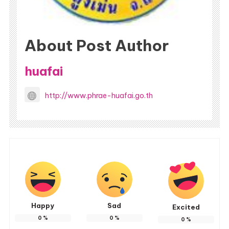
About Post Author
huafai
http://www.phrae-huafai.go.th
Happy
Sad
Excited
0
%
0
%
0
%