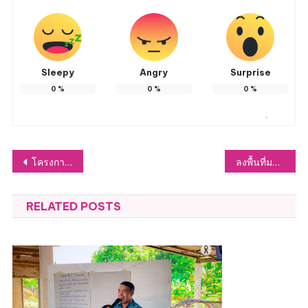
Sleepy
Angry
Surprise
0
%
0
%
0
%
แนะแนว
โครงการรณรงค์เด็กไทยใส่หมวกนิรภัย ศูนย์พัฒนาเด็กเล็ก อบต.หัวฝาย ประจำปี พ.ศ.2569
ลงพื้นที่มอบป้ายรณรงค์และสัญลักษณ์การงดสูบบุหรี่และบุหรี่ไฟฟ้า
เรื่อง
RELATED POSTS