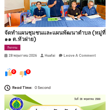
จัดทำแผนชุมชนและแผนพัฒนาตำบล (หมู่ที่
๑๑ ต.หัวฝาย)
กิจกรรม
On
Leave A Comment
28 พฤษภาคม 2026
Huafai
จัด
ทำ
0
0
แผน
ชุมชน
และ
Read Time:
0 Second
แผน
พัฒนา
ตำบล