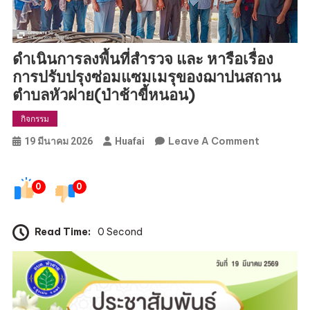
ดำเนินการลงพื้นที่สำรวจ และ หารือเรื่อง
การปรับปรุงซ่อมแซมเมรุของฌาปนสถาน
ตำบลหัวฝาย(ป่าช้าขี้หนอน)
กิจกรรม
On
Leave A Comment
19 มีนาคม 2026
Huafai
ดำเนิน
การ
0
0
ลงพื้น
ที่
สำรวจ
Read Time:
0 Second
และ
หารือ
เรื่อง
การ