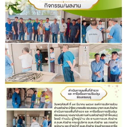
ปรับปรุง
ซ่อมแซม
เมรุ
ของ
ฌาปนสถาน
ตำบล
หัว
ฝาย(ป่าช้า
ขี้
หนอน)