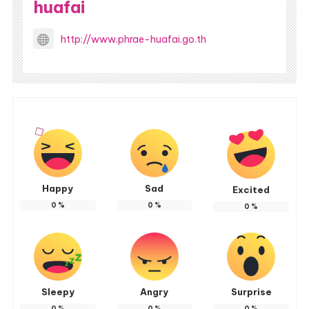
huafai
http://www.phrae-huafai.go.th
Happy
Sad
Excited
0
%
0
%
0
%
Sleepy
Angry
Surprise
0
%
0
%
0
%