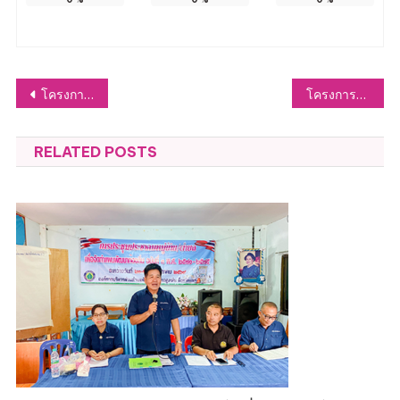
แนะแนว
โครงการพัฒนาศักยภาพและคุณภาพชีวิตผู้สูงอายุ ประจำปีงบประมาณ ๒๕๖๙
โครงการซ้อมแผนอัคคีภัยและความปลอดภัยในศูนย์พัฒนาเด็กเล็ก
เรื่อง
RELATED POSTS