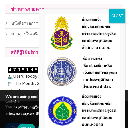
ข่าวสารภายนอก
หนังสือราชการ สถ.
ข่าวสารในเครือข่าย
สถิติผู้ใช้บริการ
Users Today : 74
This Month : 2254
Total Users : 206908
We are using cookies to give you the best experience on our
Views Today : 135
website.
You can find out more about which cookies we are using or
การเข้าใช้งานเว็บไซต์แห่งนี้ถือว่าท่านรับทราบใน นโยบายคุ้มครอง
ข้อมูลส่วนบุคคล (Privacy policy) และ นโยบายคุกกี้ (Cookie policy)
switch them off in
.
settings
ที่ทางหน่วยงานได้จัดทำขึ้นแล้ว
Accept