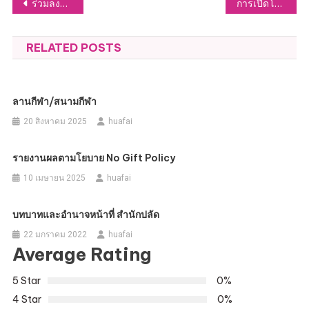
แนะแนว
ร่วมลงพื้นที่สำรวจประปา ม.4 หัวฝายเพื่อหาแนวทางแก้ไขปัญหาน้ำต้นทุน
การเปิดโอกาสให้เกิดการมีส่วนร่วม
เรื่อง
RELATED POSTS
ลานกีฬา/สนามกีฬา
20 สิงหาคม 2025
huafai
รายงานผลตามโยบาย No Gift Policy
10 เมษายน 2025
huafai
บทบาทและอำนาจหน้าที่ สำนักปลัด
22 มกราคม 2022
huafai
Average Rating
5 Star
0%
4 Star
0%