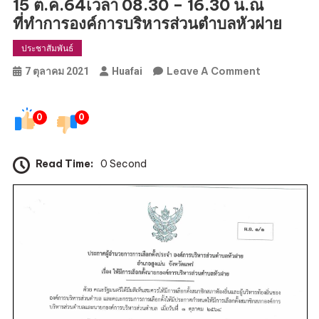
15 ต.ค.64เวลา 08.30 – 16.30 น.ณ
ที่ทำการองค์การบริหารส่วนตำบลหัวฝาย
ประชาสัมพันธ์
On
Leave A Comment
7 ตุลาคม 2021
Huafai
ประกาศ
ผู้
0
0
อำนวย
การ
การ
Read Time:
0 Second
เลือก
ตั้ง
ประจำ
อบต.หัว
ฝาย
เรื่อง
ให้
มี
การ