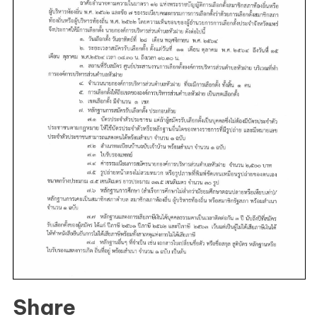
เลือก
ตั้ง
นายก
อบต.หัว
ฝาย
ใน
วัน
ที่
28
พ.ย.64
และ
สมัคร
รับ
เลือก
ตั้ง
เป็น
Share
นายก.อบต.