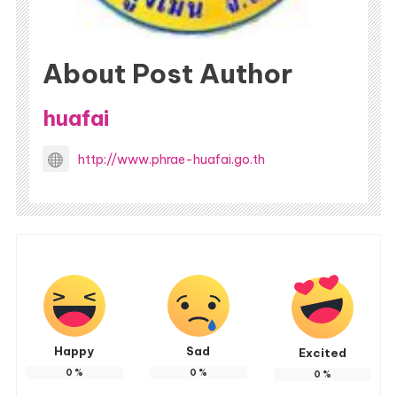
About Post Author
huafai
http://www.phrae-huafai.go.th
Happy
Sad
Excited
0
%
0
%
0
%