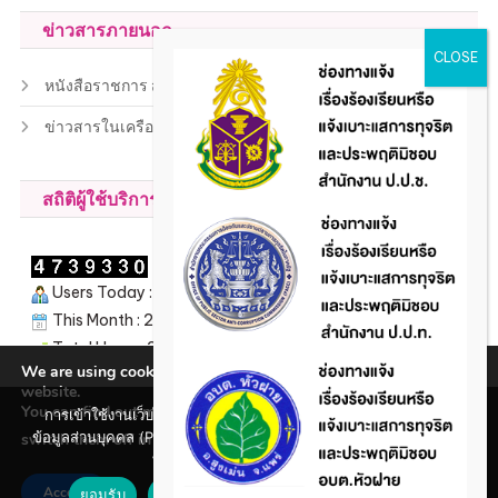
ข่าวสารภายนอก
หนังสือราชการ สถ.
ข่าวสารในเครือข่าย
สถิติผู้ใช้บริการ
Users Today : 216
This Month : 2396
Total Users : 207050
We are using cookies to give you the best experience on our
Views Today : 496
website.
You can find out more about which cookies we are using or
การเข้าใช้งานเว็บไซต์แห่งนี้ถือว่าท่านรับทราบใน นโยบายคุ้มครอง
ข้อมูลส่วนบุคคล (Privacy policy) และ นโยบายคุกกี้ (Cookie policy)
switch them off in
.
settings
ที่ทางหน่วยงานได้จัดทำขึ้นแล้ว
Accept
ยอมรับ
ปฏิเสธ
นโยบายคุกกี้ (Cookie policy)