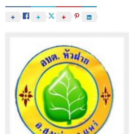
ตั้งแต่
วัน
ที่
11
–
15
ต.ค.64เวลา
08.30
–
16.30
น.ณ
ที่ทำการ
องค์การ
บริหาร
ส่วน
ตำบล
หัว
ฝาย