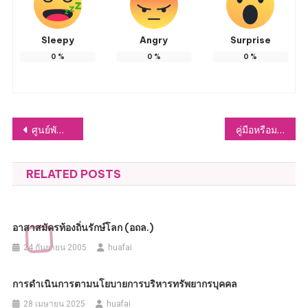
Sleepy
Angry
Surprise
0
%
0
%
0
%
แนะแนว
ศูนย์พัฒนาเด็กเล็กองค์การบริหารส่วนตำบลหัวฝาย-รับสมัครเด็กเล็กเพื่อเข้าเรียน ปีการศึกษา 2565-ตั้งแต่วันนี้ ถึง 6 พฤษภาคม 2565 สามารถติดต่อรับใบสมัครได้ที่ ศพด.ได้เลยนะคะ
คู่มือหรือมาตรฐานการให้บริการ
เรื่อง
RELATED POSTS
อาสาสมัครท้องถิ่นรักษ์โลก (อถล.)
24 กันยายน 2005
huafai
การดำเนินการตามนโยบายการบริหารทรัพยากรบุคคล
28 เมษายน 2025
huafai