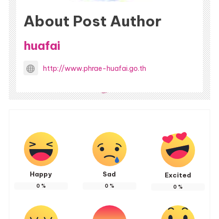
About Post Author
huafai
http://www.phrae-huafai.go.th
Happy
Sad
Excited
0
%
0
%
0
%