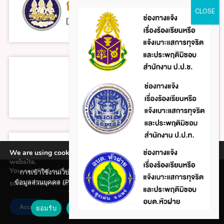
ข่าวสารภายนอก
We are using cookies to give you the best experience on our
website.
You can find out more about which cookies we are using or
การเข้าใช้งานเว็บไซต์แห่งนี้ถือว่าท่านรับทราบใน นโยบายคุ้มครอง
หนังสือราชการ สถ.
ข้อมูลส่วนบุคคล (Privacy policy) และ นโยบายคุกกี้ (Cookie policy)
switch them off in
.
settings
ที่ทางหน่วยงานได้จัดทำขึ้นแล้ว
ข่าวสารในเครือข่าย
Accept
ยอมรับ
ปฏิเสธ
นโยบายคุกกี้ (Cookie policy)