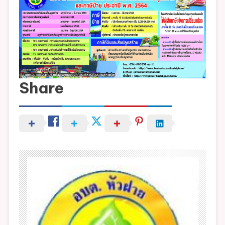
ปลูก
สร้าง
และ
ภาษี
ป้าย
ประจำ
ปี
Share
พ.ศ.2564