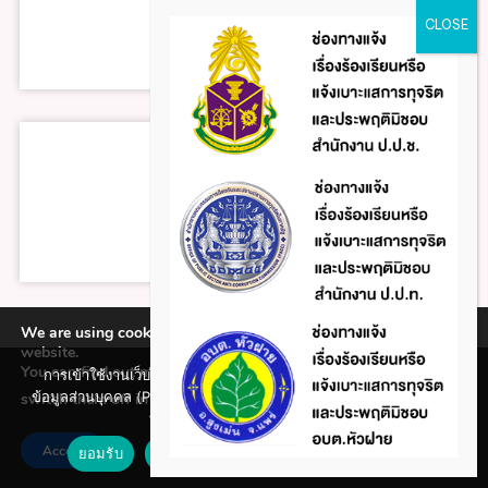
We are using cookies to give you the best experience on our
website.
You can find out more about which cookies we are using or
การเข้าใช้งานเว็บไซต์แห่งนี้ถือว่าท่านรับทราบใน นโยบายคุ้มครอง
ข้อมูลส่วนบุคคล (Privacy policy) และ นโยบายคุกกี้ (Cookie policy)
switch them off in
.
settings
ที่ทางหน่วยงานได้จัดทำขึ้นแล้ว
Accept
ยอมรับ
ปฏิเสธ
นโยบายคุกกี้ (Cookie policy)