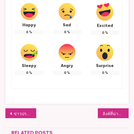
Happy
Sad
Excited
0
%
0
%
0
%
Sleepy
Angry
Surprise
0
%
0
%
0
%
แนะแนว
ข่าวประชาสัมพันธ์ เรื่อง การขึ้นทะเบียนขอรับเบี้่ยยังชีพผู้สูงอายุ ประจำปีงบประมาณ 2565
ลิงค์ที่น่าสนใจ
เรื่อง
RELATED POSTS