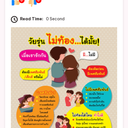
0
0
รู้
การ
ป้องกัน
Read Time:
0 Second
และ
แก้ไข
ปัญหา
การ
ตั้ง
ครรภ์
ใน
วัย
รุ่น