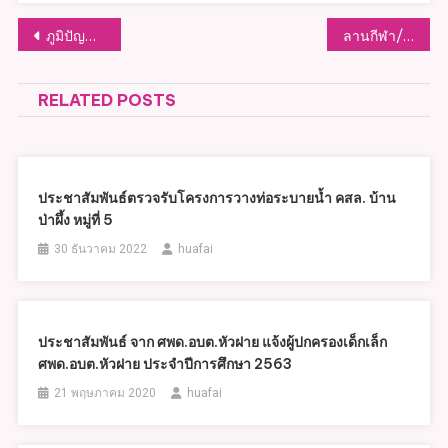
แนะแนว
ภูมิปัญญาท้องถิ่น
ลานกีฬา/สนามกีฬา
เรื่อง
RELATED POSTS
ประชาสัมพันธ์ตรวจรับโครงการวางท่อระบายน้ำ คสล. บ้าน
ป่าผึ้ง หมู่ที่ 5
30 ธันวาคม 2022
huafai
ประชาสัมพันธ์ จาก ศพด.อบต.หัวฝาย แจ้งผู้ปกครองเด็กเล็ก
ศพด.อบต.หัวฝาย ประจำปีการศึกษา 2563
21 พฤษภาคม 2020
huafai