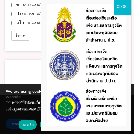
ข่าวสารและกิจกรรม
ประมวลภาพกิจกรรม
นโยบายและแผนงาน
We are using cookies to give you the best experience on our
website.
You can find out more about which cookies we are using or
การเข้าใช้งานเว็บไซต์แห่งนี้ถือว่าท่านรับทราบใน นโยบายคุ้มครอง
ข้อมูลส่วนบุคคล (Privacy policy) และ นโยบายคุกกี้ (Cookie policy)
switch them off in
.
settings
ที่ทางหน่วยงานได้จัดทำขึ้นแล้ว
Accept
ยอมรับ
ปฏิเสธ
นโยบายคุกกี้ (Cookie policy)