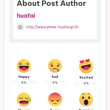
About Post Author
huafai
http://www.phrae-huafai.go.th
Happy
Sad
Excited
0
%
0
%
0
%