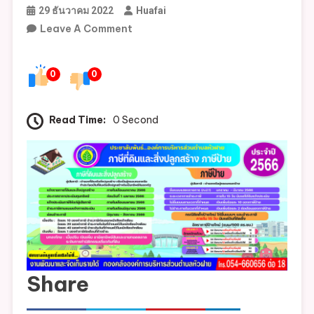
29 ธันวาคม 2022
Huafai
On
Leave A Comment
ประชาสัมพันธ์
ภาษี
0
0
ที่ดิน
และ
สิ่ง
Read Time:
0 Second
ปลูก
สร้าง
ภาษี
ป้าย
ประจำ
ปี
2566
Share