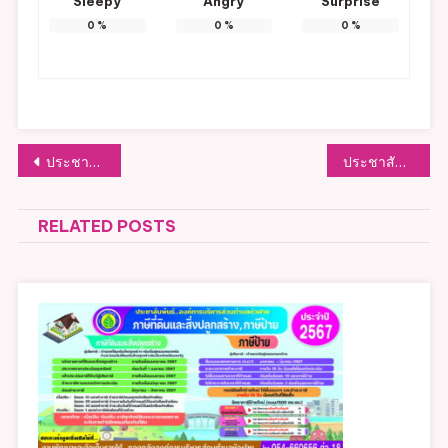
Sleepy
Angry
Surprise
0
%
0
%
0
%
แนะแนว
ประชาสัมพันธ์รณรงค์เชิญชวนให้ประชาชนสมัครเป็นอาสาสมัครท้องถิ่นรักษ์โลก (อถล.)
ประชาสัมพันธ์ตรวจรับโครงการวางท่อระบายน้ำ คสล. บ้านป่าผึ้ง หมู่ที่ 5
เรื่อง
RELATED POSTS