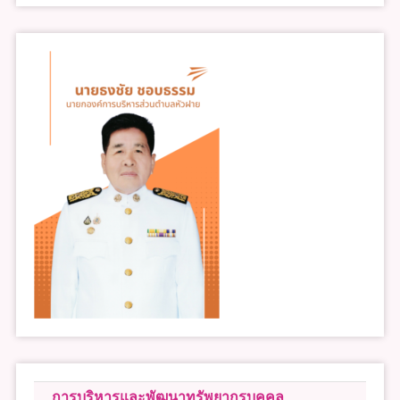
การบริหารและพัฒนาทรัพยากรบุคคล