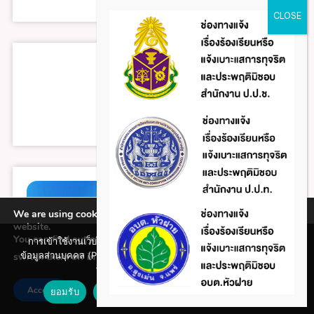
We are using cookies to give you the best experience on our
website.
You can find out more about which cookies we are using or
การเข้าใช้งานเว็บไซต์แห่งนี้ถือว่าท่านรับทราบใน นโยบายคุ้มครอง
ข้อมูลส่วนบุคคล (Privacy policy) และ นโยบายคุกกี้ (Cookie policy)
switch them off in
.
settings
ที่ทางหน่วยงานได้จัดทำขึ้นแล้ว
Accept
ยอมรับ
ปฏิเสธ
นโยบายคุกกี้ (Cookie policy)