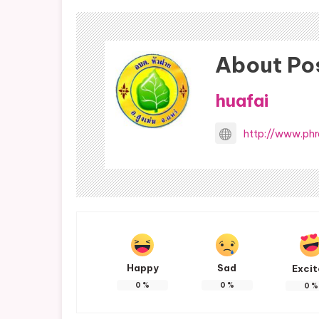
About Po
huafai
http://www.phr
Happy
Sad
Exci
0
%
0
%
0
%