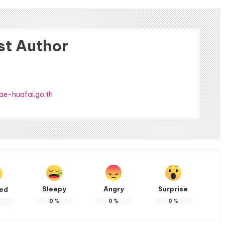
st Author
ae-huafai.go.th
Sleepy
Angry
Surprise
ted
0
%
0
%
0
%