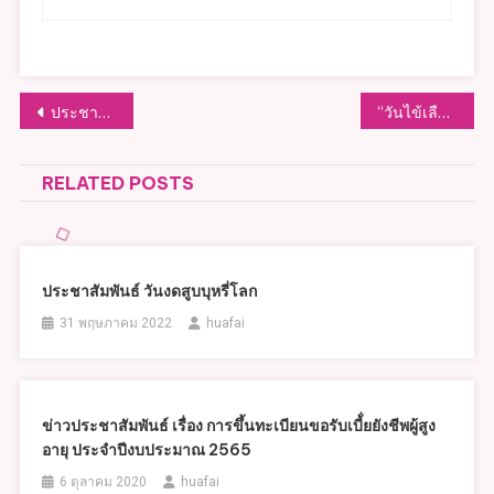
แนะแนว
ประชาสัมพันธ์ ป้ายโฆษณา หรือสิ่งอื่นใดที่รุกล้ำทางสาธารณะ หรือไม่ชอบด้วยกฎหมาย
“วันไข้เลือดออกอาเซียน” วันที่ 15 มิถุนายน ของทุกปี
เรื่อง
RELATED POSTS
ประชาสัมพันธ์ วันงดสูบบุหรี่โลก
31 พฤษภาคม 2022
huafai
ข่าวประชาสัมพันธ์ เรื่อง การขึ้นทะเบียนขอรับเบี้่ยยังชีพผู้สูง
อายุ ประจำปีงบประมาณ 2565
6 ตุลาคม 2020
huafai