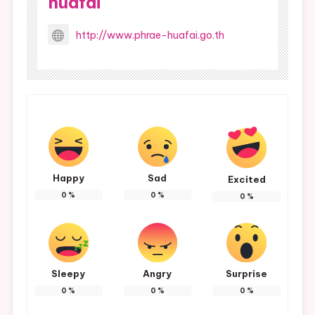
huafai
http://www.phrae-huafai.go.th
Happy
Sad
Excited
0
%
0
%
0
%
Sleepy
Angry
Surprise
0
%
0
%
0
%