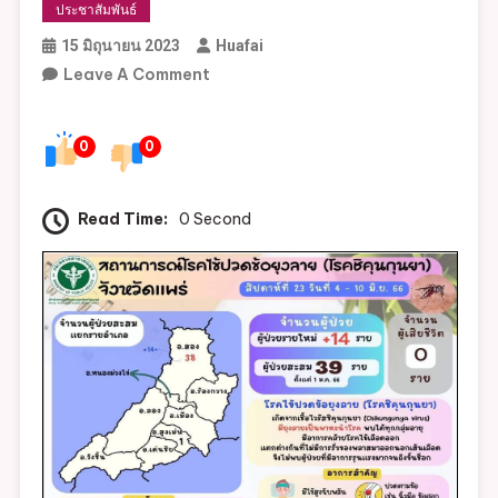
ประชาสัมพันธ์
15 มิถุนายน 2023
Huafai
On
Leave A Comment
สถานการณ์
โรค
0
0
ไข้
ปวด
ข้อ
Read Time:
0 Second
ยุง
ลาย
(โรค
ชิ
คุ
นกุน
ยา)
จังหวัด
แพร่
สัปดาห์