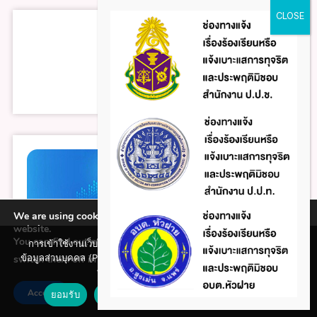
We are using cookies to give you the best experience on our
website.
You can find out more about which cookies we are using or
การเข้าใช้งานเว็บไซต์แห่งนี้ถือว่าท่านรับทราบใน นโยบายคุ้มครอง
ข้อมูลส่วนบุคคล (Privacy policy) และ นโยบายคุกกี้ (Cookie policy)
switch them off in
.
settings
ที่ทางหน่วยงานได้จัดทำขึ้นแล้ว
Accept
ยอมรับ
ปฏิเสธ
นโยบายคุกกี้ (Cookie policy)