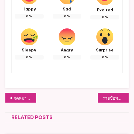
Happy
Sad
Excited
0
%
0
%
0
%
Sleepy
Angry
Surprise
0
%
0
%
0
%
แนะแนว
จดหมายข่าวงานประชาสัมพัธ์ อบต.หัวฝาย (E-Book)
รายชื่อพนักงานส่วนตำบลผู้ที่มีผลการประเมินดีเด่น
เรื่อง
RELATED POSTS