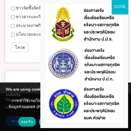
ข่าวจัดซื้อจัดจ้าง
ข่าวสารและกิจกรรม
ประมวลภาพกิจกรรม
นโยบายและแผนงาน
We are using cookies to give you the best experience on our
website.
You can find out more about which cookies we are using or
การเข้าใช้งานเว็บไซต์แห่งนี้ถือว่าท่านรับทราบใน นโยบายคุ้มครอง
ข้อมูลส่วนบุคคล (Privacy policy) และ นโยบายคุกกี้ (Cookie policy)
switch them off in
.
settings
ที่ทางหน่วยงานได้จัดทำขึ้นแล้ว
Accept
ยอมรับ
ปฏิเสธ
นโยบายคุกกี้ (Cookie policy)