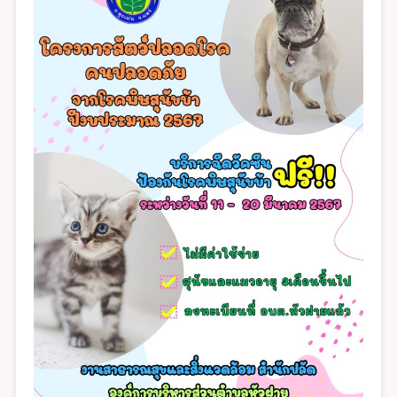
พิษ
สุนัข
บ้า
ประจำ
ปีงบประ
2567