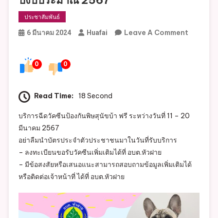
ประชาสัมพันธ์
On
Leave A Comment
6 มีนาคม 2024
Huafai
องค์การ
บริหาร
0
0
ส่วน
ตำบล
หัว
Read Time:
18 Second
ฝาย
บริการฉีดวัคซีนป้องกันพิษสุนัขบ้า ฟรี ระหว่างวันที่ 11 – 20
ขอ
มีนาคม 2567
ประชาสัมพ
อย่าลืมนำบัตรประจำตัวประชาชนมาในวันที่รับบริการ
โครงการ
– ลงทะเบียนขอรับวัคซีนเพิ่มเติมได้ที่ อบต.หัวฝาย
สัตว์
– มีข้อสงสัยหรือเสนอแนะสามารถสอบถามข้อมูลเพิ่มเติมได้
ปลอด
หรือติดต่อเจ้าหน้าที่ ได้ที่ อบต.หัวฝาย
โรค
คน
ปลอดภัย
จาก