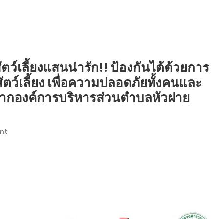
ตว์เลี้ยงแสนน่ารัก!! ป้องกันได้ด้วยการ
สัตว์เลี้ยง เพื่อความปลอดภัยทั้งคนและ
จากองค์การบริหารส่วนตำบลหัวฝาย
On
nt
โรค
พิษ
สุนัข
บ้า!!
อันตราย
จาก
สัตว์