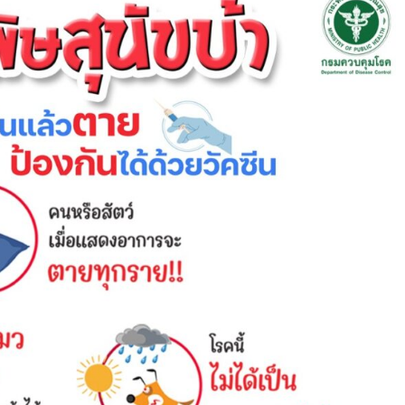
เลี้ยง
แสน
น่า
รัก!!
ป้องกัน
ได้
ด้วย
การ
ฉีด
วัคซีน
ป้องกัน
พิษ
สุนัข
บ้า
ให้
สัตว์
เลี้ยง
เพื่อ