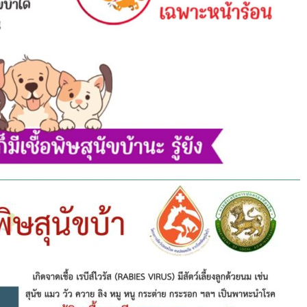
ความ
ปลอดภัย
ทั้งคน
และ
น้อง
สัตว์
ด้วย
ความ
ปา
รถ
นาดี
จาก
องค์การ
บริหาร
ส่วน
ตำบล
หัว
ฝาย