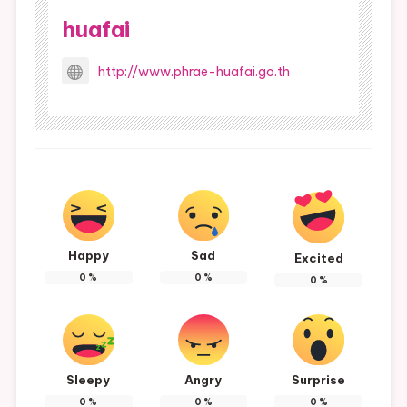
huafai
http://www.phrae-huafai.go.th
Happy
Sad
Excited
0
%
0
%
0
%
Sleepy
Angry
Surprise
0
%
0
%
0
%