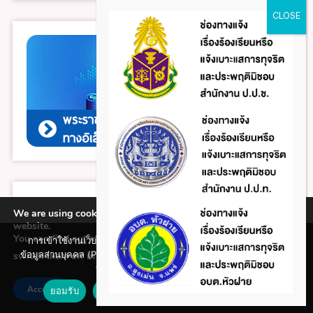
We are using cookies to give you the best experience on our
website.
You can find out more about which cookies we are using or
การเข้าใช้งานเว็บไซต์แห่งนี้ถือว่าท่านรับทราบใน นโยบายคุ้มครอง
ข้อมูลส่วนบุคคล (Privacy policy) และ นโยบายคุกกี้ (Cookie policy)
switch them off in
.
settings
ที่ทางหน่วยงานได้จัดทำขึ้นแล้ว
Accept
ยอมรับ
ปฏิเสธ
นโยบายคุกกี้ (Cookie policy)