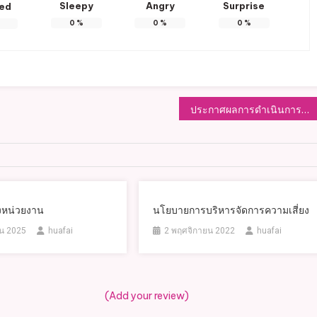
Sleepy
Angry
Surprise
ted
0
%
0
%
0
%
ประกาศผลการดำเนินการตามโครงการช่วยเหลือประชาชนขององค์การบริหารส่วนตำบลหัวฝาย ประจำปีงบประมาณ พ.ศ.2567
งหน่วยงาน
นโยบายการบริหารจัดการความเสี่ยง
น 2025
huafai
2 พฤศจิกายน 2022
huafai
(Add your review)