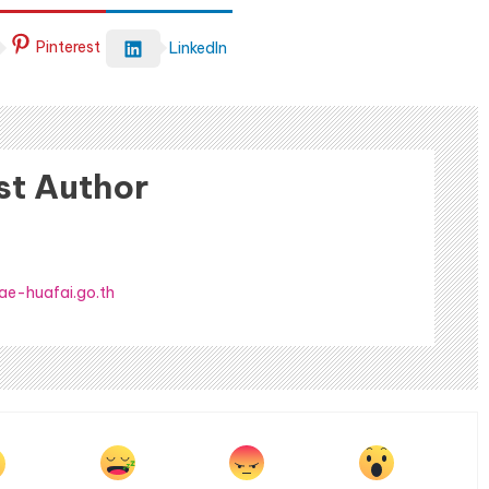
Pinterest
LinkedIn
st Author
ae-huafai.go.th